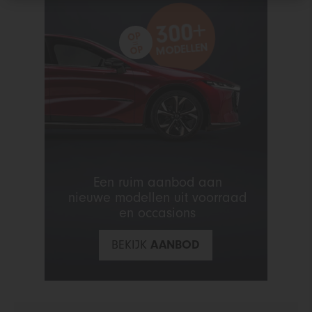
300+
300+
OP
=
OP
MODELLEN
OP
=
MODELLEN
OP
Een ruim aanbod aan
nieuwe modellen uit voorraad
en occasions
BEKIJK
AANBOD