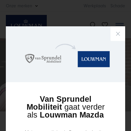
Onze merken
Werkplaats
Schade
Welkom.
Van Sprundel
Wij helpen je graag op weg
Mobiliteit
gaat verder
als
Louwman Mazda
Vind direct
jouw auto