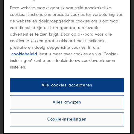
Deze website maakt gebruik van strikt noodzakelijke
cookies, functionele & prestatie cookies ter verbetering van
de website en doelgroepgerichte cookies om u optimaal
van dienst te zijn en te zorgen dat u relevante
Stadsauto
Exclusief
advertenties te zien krijgt. Door op akkoord voor alle
cookies te klikken gaat u akkoord met functionele,
prestatie en doelgroepgerichte cookies. In ons
cookiebeleid
leest u meer over cookies en via 'Cookie-
instellingen' kunt u per doeleinde uw cookievoorkeuren
instellen.
Alle cookies accepteren
300+
300+
300+
Alles afwijzen
MODELLEN
OP
=
MODELLEN
MODELLEN
OP
OP
OP
=
=
OP
OP
Cookie-instellingen