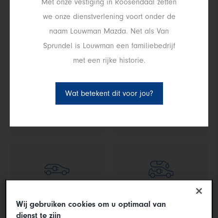
Met onze vestiging in Roosendaal zetten
we onze dienstverlening voort onder de
naam Louwman Mazda. Net als Van
Sprundel is Louwman een familiebedrijf
of
filter op type
met een rijke historie.
Wat betekent dit voor jou?
Hoge instap
Gezinsauto
Elektrisch
Hybride
Wij gebruiken cookies om u optimaal van
dienst te zijn