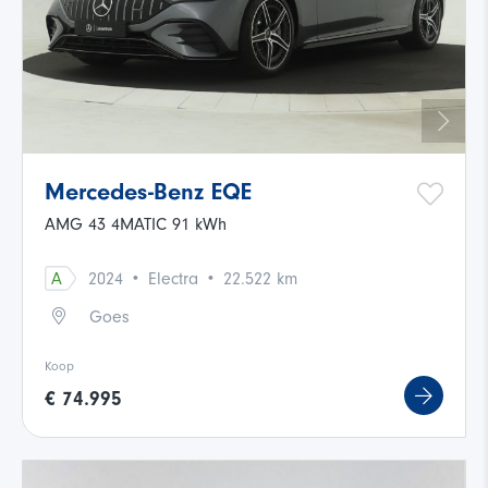
Mercedes-Benz EQE
AMG 43 4MATIC 91 kWh
·
·
A
2024
Electra
22.522 km
Goes
Koop
€ 74.995