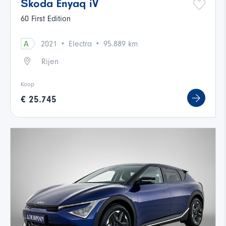
Škoda Enyaq iV
60 First Edition
·
·
A
2021
Electra
95.889 km
Rijen
Koop
€ 25.745