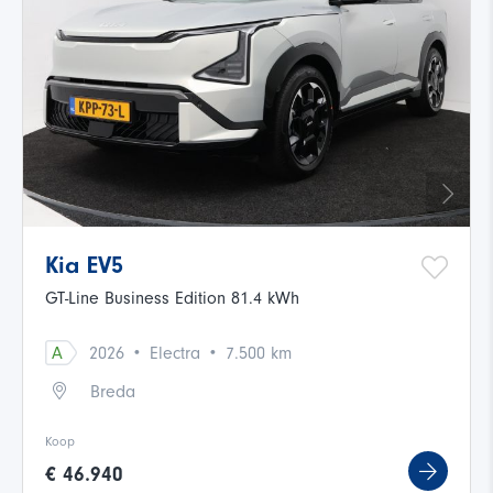
Kia EV5
GT-Line Business Edition 81.4 kWh
·
·
A
2026
Electra
7.500 km
Breda
Koop
€ 46.940