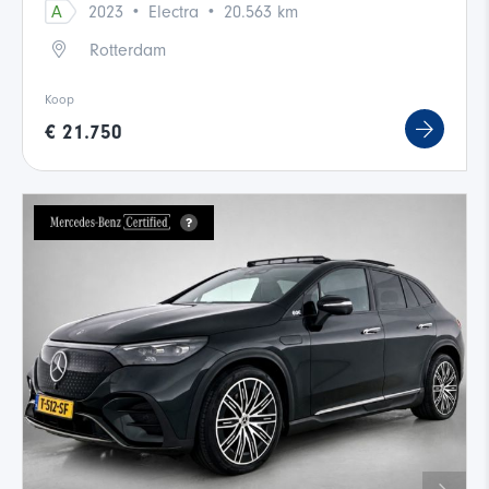
·
·
A
2023
Electra
20.563 km
Rotterdam
Koop
€ 21.750