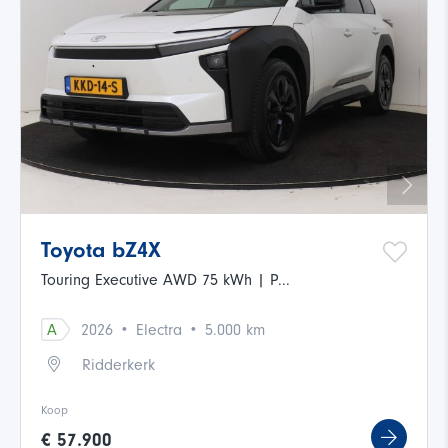
Toyota bZ4X
Touring Executive AWD 75 kWh | P...
·
·
A
2026
Electra
5.000 km
Ridderkerk
Koop
€ 57.900