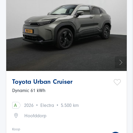
Toyota Urban Cruiser
Dynamic 61 kWh
·
·
A
2026
Electra
5.500 km
Hoofddorp
Koop