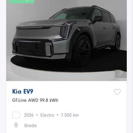
Kia EV9
GT-Line AWD 99.8 kWh
·
·
2026
Electra
7.500 km
Breda