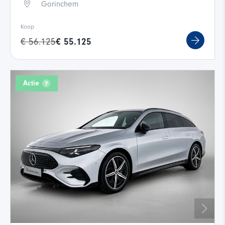
Gorinchem
Koop
€ 56.125
€ 55.125
Actie