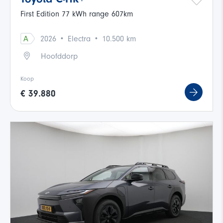
First Edition 77 kWh range 607km
·
·
A
2026
Electra
10.500 km
Hoofddorp
Koop
€ 39.880