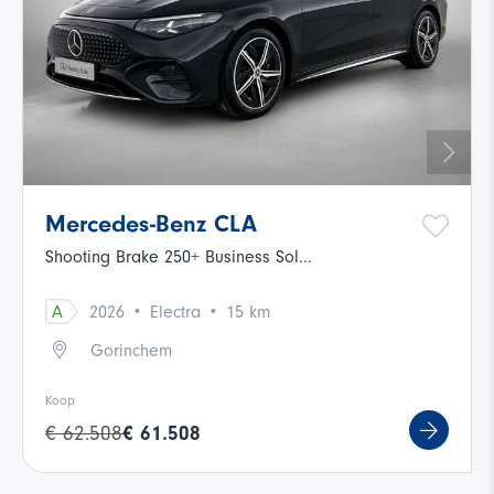
Mercedes-Benz CLA
Shooting Brake 250+ Business Sol...
·
·
A
2026
Electra
15 km
Gorinchem
Koop
€ 62.508
€ 61.508