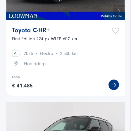
Toyota C-HR+
First Edition 224 pk WLTP 607 km...
·
·
A
2026
Electra
2.500 km
Hoofddorp
Koop
€ 41.485