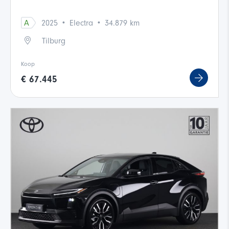
·
·
A
2025
Electra
34.879 km
Tilburg
Koop
€ 67.445