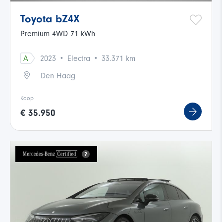
Toyota bZ4X
Premium 4WD 71 kWh
·
·
A
2023
Electra
33.371 km
Den Haag
Koop
€ 35.950