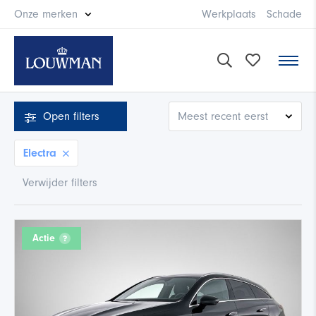
Onze merken
Werkplaats
Schade
Open
filters
Electra
Verwijder filters
Actie