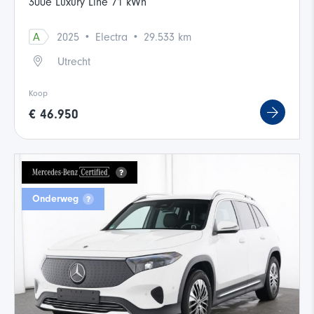
300e Luxury Line 71 kWh
·
·
A
2025
Electra
29.533 km
Utrecht
Koop
€ 46.950
Onderweg