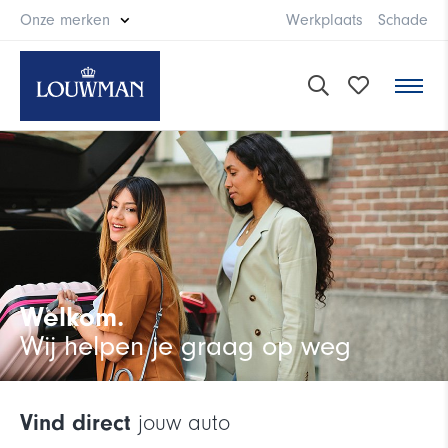
Onze merken
Werkplaats
Schade
Welkom.
Wij helpen je graag op weg
Vind direct
jouw auto