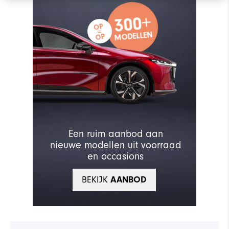
300+
300+
OP
=
OP
MODELLEN
OP
=
MODELLEN
OP
Een ruim aanbod aan
nieuwe modellen uit voorraad
en occasions
BEKIJK
AANBOD