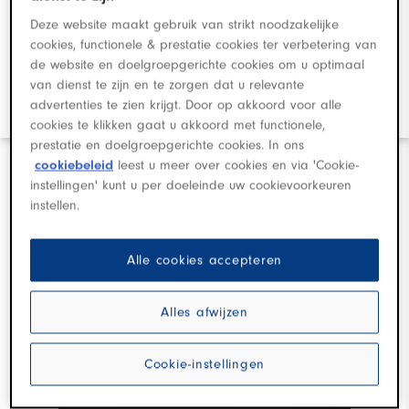
Deze website maakt gebruik van strikt noodzakelijke
cookies, functionele & prestatie cookies ter verbetering van
de website en doelgroepgerichte cookies om u optimaal
van dienst te zijn en te zorgen dat u relevante
Stadsauto
Exclusief
advertenties te zien krijgt. Door op akkoord voor alle
cookies te klikken gaat u akkoord met functionele,
prestatie en doelgroepgerichte cookies. In ons
cookiebeleid
leest u meer over cookies en via 'Cookie-
instellingen' kunt u per doeleinde uw cookievoorkeuren
instellen.
Alle cookies accepteren
300+
300+
300+
Alles afwijzen
MODELLEN
OP
=
MODELLEN
MODELLEN
OP
OP
OP
=
=
OP
OP
Cookie-instellingen