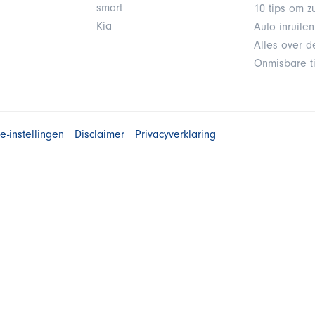
smart
10 tips om zu
Kia
Auto inruile
Alles over d
Onmisbare ti
e-instellingen
Disclaimer
Privacyverklaring