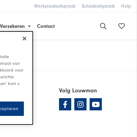
Werkplaatsafspraak
Schadeafspraak
Hulp
Verzekeren
Contact
tatie
timaal van
 akkoord voor
erichte
gen' kunt u
Volg Louwman
ccepteren