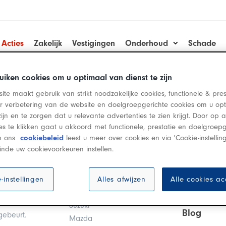
Acties
Zakelijk
Vestigingen
Onderhoud
Schade
uiken cookies om u optimaal van dienst te zijn
Acties op nieuwe modellen.
ite maakt gebruik van strikt noodzakelijke cookies, functionele & pres
er verbetering van de website en doelgroepgerichte cookies om u op
zijn en te zorgen dat u relevante advertenties te zien krijgt. Door op
ies te klikken gaat u akkoord met functionele, prestatie en doelgroepg
In ons
cookiebeleid
leest u meer over cookies en via 'Cookie-instellin
Acties
Contact
inde uw cookievoorkeuren instellen.
Lexus
Contact
 misschien
Mercedes-Benz
-instellingen
Alles afwijzen
Alle cookies a
Vestigingen
, en dat is
Toyota
pecialisten
Suzuki
Blog
gebeurt.
Mazda