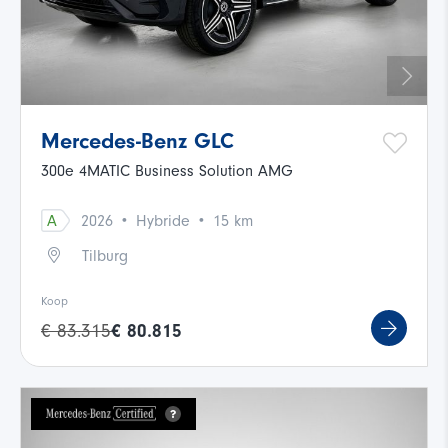
Mercedes-Benz GLC
300e 4MATIC Business Solution AMG
·
·
A
2026
Hybride
15 km
Tilburg
Koop
€ 83.315
€ 80.815