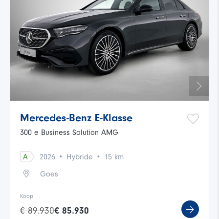
Mercedes-Benz E-Klasse
300 e Business Solution AMG
·
·
A
2026
Hybride
15 km
Goes
Koop
€ 89.930
€ 85.930