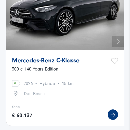
Mercedes-Benz C-Klasse
300 e 140 Years Edition
·
·
A
2026
Hybride
15 km
Den Bosch
Koop
€ 60.137