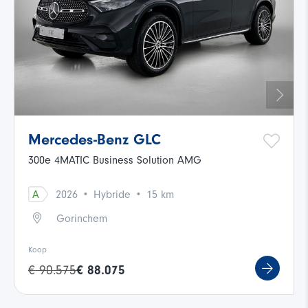
Mercedes-Benz GLC
300e 4MATIC Business Solution AMG
·
·
A
2026
Hybride
15 km
Gorinchem
Koop
€ 90.575
€ 88.075