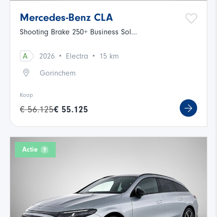
Mercedes-Benz CLA
Shooting Brake 250+ Business Sol...
·
·
A
2026
Electra
15 km
Gorinchem
Koop
€ 56.125
€ 55.125
Actie