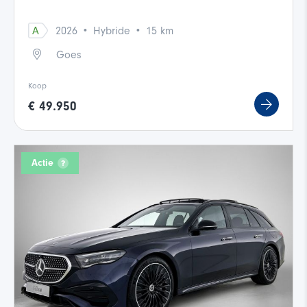
·
·
A
2026
Hybride
15 km
Goes
Koop
€ 49.950
Actie