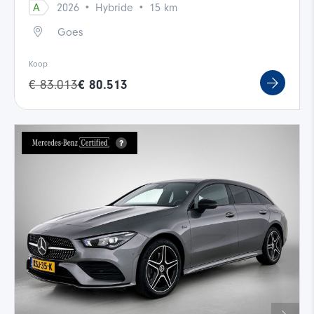
·
·
A
2026
Hybride
15 km
Goes
Koop
€ 83.013
€ 80.513