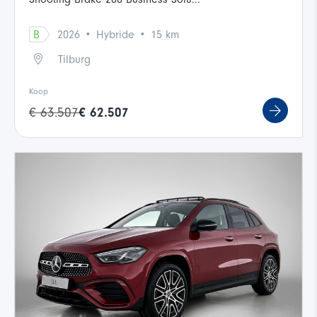
·
·
B
2026
Hybride
15 km
Tilburg
Koop
€ 63.507
€ 62.507