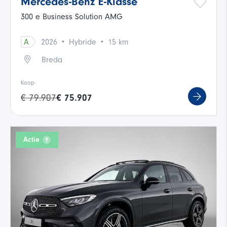
Mercedes-Benz E-Klasse
300 e Business Solution AMG
·
·
A
2026
Hybride
15 km
Breda
Koop
€ 79.907
€ 75.907
Actie