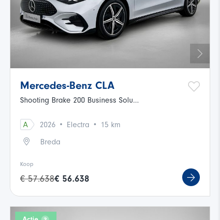
Mercedes-Benz CLA
Shooting Brake 200 Business Solu...
·
·
A
2026
Electra
15 km
Breda
Koop
€ 57.638
€ 56.638
Actie