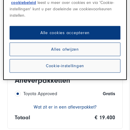
cookiebeleid
leest u meer over cookies en via 'Cookie-
instellingen' kunt u per doeleinde uw cookievoorkeuren
Inruilvoorstel aanvragen
instellen.
Financieringsvoorstel aanvragen
Alle cookies accepteren
Alles afwijzen
Proefrit aanvragen
Cookie-instellingen
Afleverpakketten
Toyota Approved
Gratis
Wat zit er in een afleverpakket?
Totaal
€ 19.400