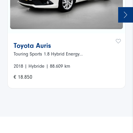
Veiligheid
Wielbasis
260
Airbag(s) hoofd achter
Airbag(s) hoofd voor
Airbag(s) knie
Toyota Auris
Touring Sports 1.8 Hybrid Energy...
Airbag(s) side voor
Bekijk meer foto's
2018 | Hybride | 88.609 km
Airbag bestuurder
€ 18.850
Airbag passagier
Anti Blokkeer Systeem
Bandenspanningscontrolesysteem
Cruise control