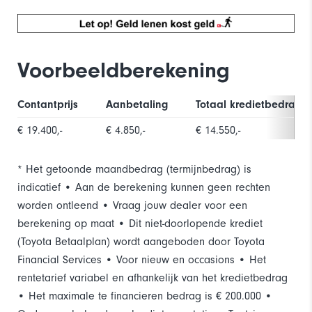
Electronic climate control
Elektronische remkrachtverdeling
Voorbeeldberekening
Elektronisch Stabiliteits Programma
Contantprijs
Aanbetaling
Totaal kredietbedrag
Extra getint glas achter
€ 19.400,-
€ 4.850,-
€ 14.550,-
Grootlichtassistent
* Het getoonde maandbedrag (termijnbedrag) is
Hill hold functie
indicatief • Aan de berekening kunnen geen rechten
worden ontleend • Vraag jouw dealer voor een
Isofix bevestiging voor kinderzitjes
berekening op maat • Dit niet-doorlopende krediet
LED dagrijverlichting
(Toyota Betaalplan) wordt aangeboden door Toyota
Financial Services • Voor nieuw en occasions • Het
Mistlampen voor
rentetarief variabel en afhankelijk van het kredietbedrag
• Het maximale te financieren bedrag is € 200.000 •
Regensensor