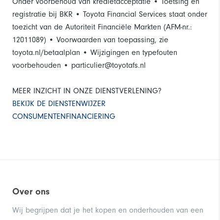
Onder voorbehoud van kredietacceptatie • Toetsing en
registratie bij BKR • Toyota Financial Services staat onder
Rijstrooksensor
toezicht van de Autoriteit Financiële Markten (AFM-nr.:
Verkeersbord detectie
12011089) • Voorwaarden van toepassing, zie
toyota.nl/betaalplan • Wijzigingen en typefouten
Infotainment
voorbehouden • particulier@toyotafs.nl
Bluetooth
MEER INZICHT IN ONZE DIENSTVERLENING?
BEKIJK DE DIENSTENWIJZER
Multimedia-voorbereiding
CONSUMENTENFINANCIERING
Navigatiesysteem full map
Radio-cd/mp3 speler
Overige opties
Over ons
Bekleding alcantara
Wij begrijpen dat je het kopen en onderhouden van een