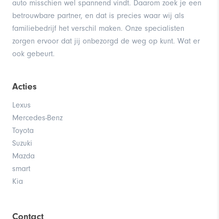
auto misschien wel spannend vindt. Daarom zoek je een
12Volt aansluiting
betrouwbare partner, en dat is precies waar wij als
familiebedrijf het verschil maken. Onze specialisten
Alarm klasse 1(startblokkering)
zorgen ervoor dat jij onbezorgd de weg op kunt. Wat er
ook gebeurt.
Anti doorSlip Regeling
Binnenspiegel automatisch dimmend
Acties
Bots herkenning systeem
Lexus
Mercedes-Benz
Dab
Toyota
Suzuki
Lendesteun(en) verstelbaar
Mazda
smart
Kia
Contact