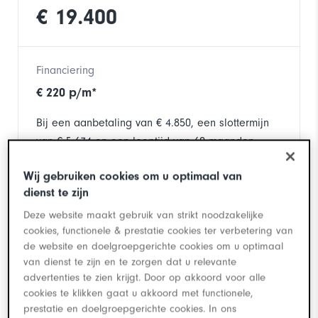
€ 19.400
Financiering
€
220
p/m*
Bij een aanbetaling van € 4.850, een slottermijn
van € 5.674 en een looptijd van 60 maanden
Berekenen mijn kosten
Wij gebruiken cookies om u optimaal van
dienst te zijn
Deze website maakt gebruik van strikt noodzakelijke
Deze auto staat bij
Louwman Toyota Hellevoetsluis
cookies, functionele & prestatie cookies ter verbetering van
Bel ons op
018 - 179 45 03
de website en doelgroepgerichte cookies om u optimaal
van dienst te zijn en te zorgen dat u relevante
advertenties te zien krijgt. Door op akkoord voor alle
cookies te klikken gaat u akkoord met functionele,
Neem contact met mij op
prestatie en doelgroepgerichte cookies. In ons