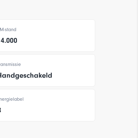
M-stand
14.000
ransmissie
Handgeschakeld
nergielabel
B