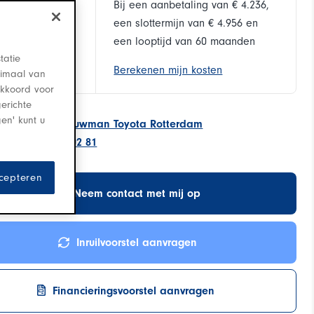
s verrekenbaar
Bij een aanbetaling van € 4.236,
een slottermijn van € 4.956 en
een looptijd van 60 maanden
tatie
Berekenen mijn kosten
timaal van
 akkoord voor
erichte
gen' kunt u
uto staat bij
Louwman Toyota Rotterdam
ns op
010 - 669 02 81
ccepteren
Neem contact met mij op
Inruilvoorstel aanvragen
Financieringsvoorstel aanvragen