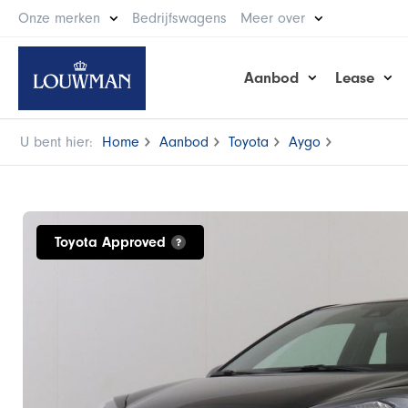
Onze merken
Bedrijfswagens
Meer over
Aanbod
Lease
U bent hier:
Home
Aanbod
Toyota
Aygo
Toyota Approved