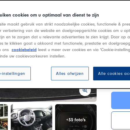
BTW i
uiken cookies om u optimaal van dienst te zijn
ite maakt gebruik van strikt noodzakelijke cookies, functionele & pres
er verbetering van de website en doelgroepgerichte cookies om u op
zijn en te zorgen dat u relevante advertenties te zien krijgt. Door op
ies te klikken gaat u akkoord met functionele, prestatie en doelgroepg
In ons
cookiebeleid
leest u meer over cookies en via 'Cookie-instellin
Deze a
inde uw cookievoorkeuren instellen.
Bel o
-instellingen
Alles afwijzen
Alle cookies a
+33 foto's