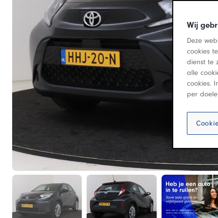
Wij gebr
Deze webs
cookies t
dienst te 
alle cook
cookies. 
per doele
Cookie