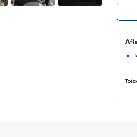
Afl
T
Tota