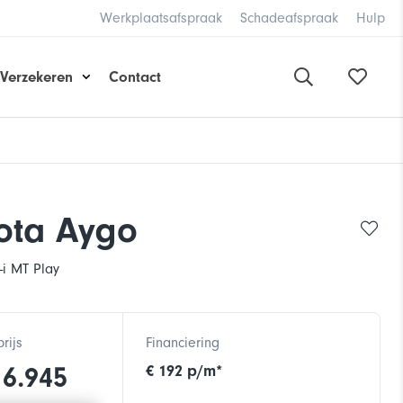
Werkplaatsafspraak
Schadeafspraak
Hulp
Verzekeren
Contact
ota Aygo
-i MT Play
rijs
Financiering
16.945
€
192
p/m*