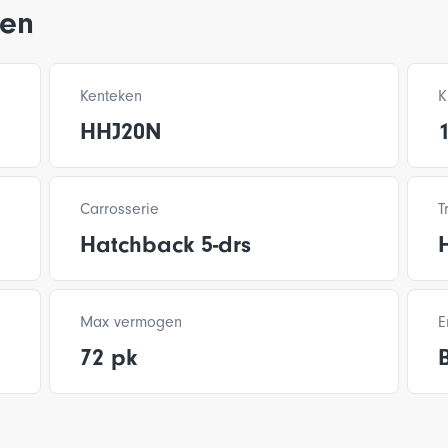
ken
Kenteken
K
HHJ20N
Carrosserie
T
Hatchback 5-drs
Max vermogen
E
72 pk