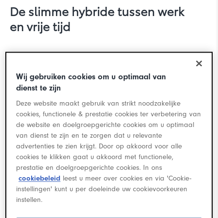
Yaris Cross
De slimme hybride tussen werk
en vrije tijd
De Toyota Corolla TS Cargo combineert de ruimte
Wij gebruiken cookies om u optimaal van
van een lichte bedrijfswagen met het comfort, de
dienst te zijn
uitstraling en het rijplezier van een personenauto.
Deze website maakt gebruik van strikt noodzakelijke
Doordeweeks praktisch en professioneel, in het
cookies, functionele & prestatie cookies ter verbetering van
de website en doelgroepgerichte cookies om u optimaal
weekend comfortabel voor gezin en privégebruik.
Corolla Hatchback
van dienst te zijn en te zorgen dat u relevante
advertenties te zien krijgt. Door op akkoord voor alle
cookies te klikken gaat u akkoord met functionele,
prestatie en doelgroepgerichte cookies. In ons
cookiebeleid
leest u meer over cookies en via 'Cookie-
instellingen' kunt u per doeleinde uw cookievoorkeuren
instellen.