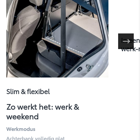
In ee
werk-
bZ4X
Slim & flexibel
Zo werkt het: werk &
weekend
Werkmodus
Achterbank volledig plat