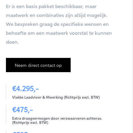
Er is een basis pakket beschikbaar, maar
maatwerk en combinaties zijn altijd mogelijk.
We bespreken graag de specifieke wensen en
behoefte om een maatwerk voorstel te kunnen
doen.
PROACE
Neem direct contact op
€4.295,-
Vlakke Laadvloer & Afwerking (Richtprijs excl. BTW)
€475,-
Extra draagvermogen door verzwaarveren achteras.
(Richtprijs excl. BTW)
PROACE ELECTRIC