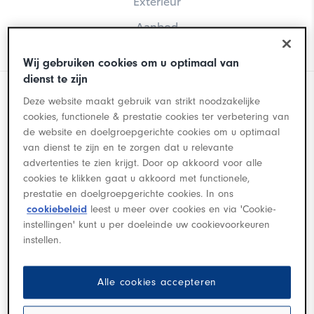
Exterieur
Yaris Cross
Aanbod
Prijslijst
Wij gebruiken cookies om u optimaal van
dienst te zijn
Deze website maakt gebruik van strikt noodzakelijke
cookies, functionele & prestatie cookies ter verbetering van
De Toyota Prius Plug-in Hybrid
de website en doelgroepgerichte cookies om u optimaal
van dienst te zijn en te zorgen dat u relevante
advertenties te zien krijgt. Door op akkoord voor alle
De auto die hybride technologie ruim 20 jaar
cookies te klikken gaat u akkoord met functionele,
Corolla Hatchback
prestatie en doelgroepgerichte cookies. In ons
geleden definieerde, is nog steeds koploper op
cookiebeleid
leest u meer over cookies en via 'Cookie-
dit gebied. De eerste Toyota Prius werd in
instellingen' kunt u per doeleinde uw cookievoorkeuren
1997 geïntroduceerd. Het was de eerste hybride
instellen.
auto voor het grote publiek en maakte direct
indruk. De huidige Toyota Prius combineert een
Alle cookies accepteren
creatief design met vooruitstrevende techniek en