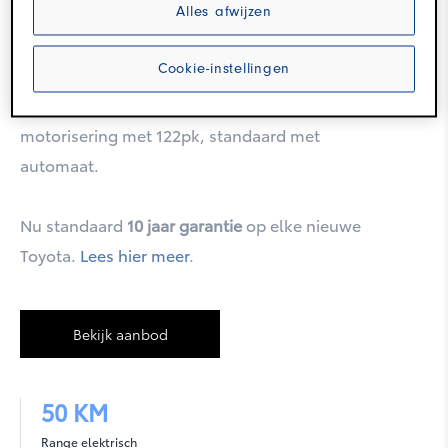
uitstekend rijgedrag.
Alles afwijzen
Corolla Touring Sports
Cookie-instellingen
De Toyota Prius Plug-in Hybrid wordt
aangedreven door een efficiënte 1.8 Hybrid
motorisering met 122pk, standaard met
automaat.
Nu standaard
10 jaar garantie
op elke nieuwe
Toyota.
Lees hier meer
.
Corolla Cross
Bekijk aanbod
50 KM
Range elektrisch