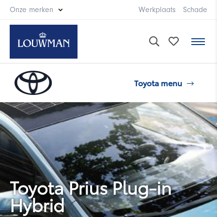
Onze merken
Werkplaats
Schade
Modellen
Toyota menu
Aanbod
Acties
Toyota onderhoud
Toyota Prius Plug-in
Hybrid
Aygo X
Aygo X