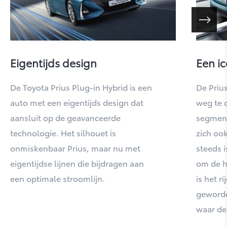
Highlander
Eigentijds design
Een i
De Toyota Prius Plug-in Hybrid is een
De Prius
auto met een eigentijds design dat
weg te 
aansluit op de geavanceerde
segment
technologie. Het silhouet is
zich ook
onmiskenbaar Prius, maar nu met
steeds i
eigentijdse lijnen die bijdragen aan
om de h
Hilux
een optimale stroomlijn.
is het r
geworde
waar de