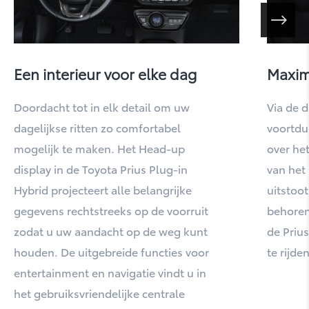
Een interieur voor elke dag
Maxim
Doordacht tot in elk detail om uw
Via de d
dagelijkse ritten zo comfortabel
voortdu
bZ4X
mogelijk te maken. Het Head-up
over het
display in de Toyota Prius Plug-in
van het
Hybrid projecteert alle belangrijke
uitstoo
gegevens rechtstreeks op de voorruit
behoren 
zodat u uw aandacht op de weg kunt
de Prius
houden. De uitgebreide functies voor
te rijden
entertainment en navigatie vindt u in
het gebruiksvriendelijke centrale