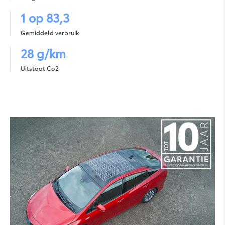
1 op 83,3
Gemiddeld verbruik
28 g/km
C-HR
Uitstoot Co2
C-HR Plus