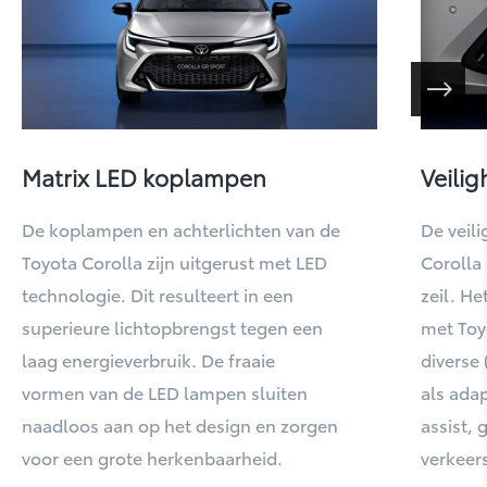
Highlander
Matrix LED koplampen
Veilig
De koplampen en achterlichten van de
De veil
Toyota Corolla zijn uitgerust met LED
Corolla 
technologie. Dit resulteert in een
zeil. He
superieure lichtopbrengst tegen een
met Toy
Hilux
laag energieverbruik. De fraaie
diverse 
vormen van de LED lampen sluiten
als adap
naadloos aan op het design en zorgen
assist, 
voor een grote herkenbaarheid.
verkeer