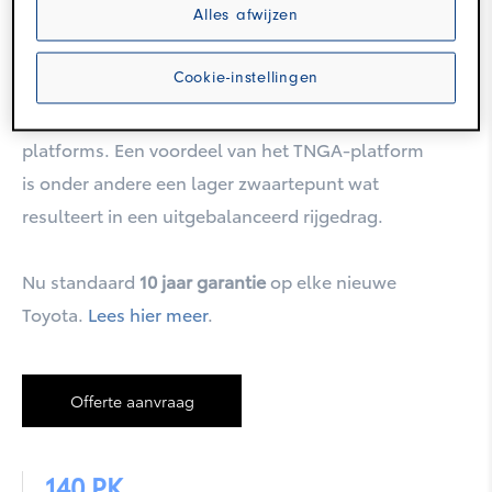
naamgeving destijds is bij de Corolla ook de
Alles afwijzen
Toyota New Global Architecture (TNGA) toepast.
Corolla Touring Sports
Cookie-instellingen
Een splinternieuw voertuigplatform ter
vervanging van de huidige drie verschillende
platforms. Een voordeel van het TNGA-platform
is onder andere een lager zwaartepunt wat
resulteert in een uitgebalanceerd rijgedrag.
Nu standaard
10 jaar garantie
op elke nieuwe
Toyota.
Lees hier meer
.
Corolla Cross
Offerte aanvraag
140 PK