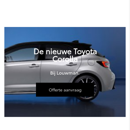
Land Cruiser
De nieuwe Toyota
Corolla
Bij Louwman.
Offerte aanvraag
bZ4X Touring