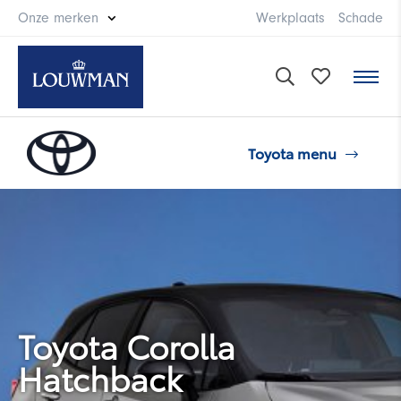
Onze merken
Werkplaats
Schade
Modellen
Toyota menu
Aanbod
Acties
Toyota onderhoud
Toyota Corolla
Hatchback
Aygo X
Aygo X