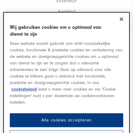
Exterieur
Yaris Cross
Aanbod
Corolla Touring Sports
Wij gebruiken cookies om u optimaal van
dienst te zijn
Deze website maakt gebruik van strikt noodzakelijke
cookies, functionele & prestatie cookies ter verbetering van
De Toyota Corolla Hatchback
de website en doelgroepgerichte cookies om u optimaal
van dienst te zijn en te zorgen dat u relevante
(facelift)
advertenties te zien krijgt. Door op akkoord voor alle
cookies te klikken gaat u akkoord met functionele,
Corolla Hatchback
prestatie en doelgroepgerichte cookies. In ons
Hét succesnummer van Toyota is vernieuwd: de
cookiebeleid
leest u meer over cookies en via 'Cookie-
Corolla facelift. Voortbouwend op zijn
instellingen' kunt u per doeleinde uw cookievoorkeuren
wereldwijde reputatie als het bestverkopende
instellen.
model in de autogeschiedenis. Met de introductie
van de nieuwe Corolla, begin 2019, is de naam
Alle cookies accepteren
Auris stopgezet. Samen met de nieuwe