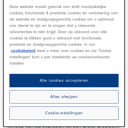
Deze website maakt gebruik van strikt noodzakelijke
bij Louwman Schade
cookies, functionele & prestatie cookies ter verbetering van
de website en doelgroepgerichte cookies om u optimaal
van dienst te zijn en te zorgen dat u relevante
advertenties te zien krijgt. Door op akkoord voor alle
1. Hoe ontstaat velgschade?
cookies te klikken gaat u akkoord met functionele,
prestatie en doelgroepgerichte cookies. In ons
Velgen zijn bepalend voor de uitstraling van je auto.
cookiebeleid
leest u meer over cookies en via 'Cookie-
Of je nu rijdt in een
Toyota Corolla
, een
Lexus IS
of
instellingen' kunt u per doeleinde uw cookievoorkeuren
een
Suzuki Swift
, nette velgen maken direct het
instellen.
verschil. Toch ontstaat velgschade sneller dan veel
automobilisten denken. Een stoeprand tijdens het
Alle cookies accepteren
parkeren, een diepe kuil in het wegdek, opspattend
Alles afwijzen
grind of langdurige blootstelling aan vocht en
strooizout kunnen al schade veroorzaken.
Cookie-instellingen
Wat begint als een kleine kras of schaafplek, kan na
verloop van tijd uitgroeien tot een groter probleem.