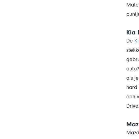
Matel
puntj
Kia 
De
K
stekk
gebru
auto?
als j
hard 
een v
Drive
Maz
Mazda