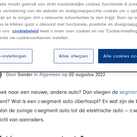
ite maakt gebruik van strikt noodzakelijke cookies, functionele & pres
er verbetering van de website en doelgroepgerichte cookies om u op
zijn en te zorgen dat u relevante advertenties te zien krijgt. Door op
ies te klikken gaat u akkoord met functionele, prestatie en doelgroepg
In ons
cookiebeleid
leest u meer over cookies en via 'Cookie-instellin
inde uw cookievoorkeuren instellen.
t zijn de beste auto's binne
-instellingen
Alles afwijzen
Alle cookies a
Door
Sander
in
Algemeen
op
02 augustus 2022
oek naar een nieuwe, andere auto? Dan vliegen de
segme
nt? Wat ís een c-segment auto überhaupt? En wat zijn de 
 Van de zuinige c-segment auto tot dé elektrische auto — c-s
icht van aanraders.