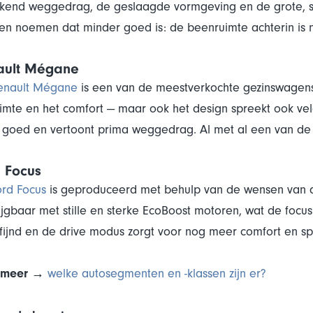
ekend weggedrag, de geslaagde vormgeving en de grote, ste
n noemen dat minder goed is: de beenruimte achterin is n
ault Mégane
enault Mégane
is een van de meestverkochte gezinswagens 
imte en het comfort — maar ook het design spreekt ook velen 
 goed en vertoont prima weggedrag. Al met al een van de 
 Focus
ord Focus
is geproduceerd met behulp van de wensen van de k
ijgbaar met stille en sterke EcoBoost motoren, wat de focu
rfijnd en de drive modus zorgt voor nog meer comfort en spor
 meer →
welke autosegmenten en -klassen zijn er?