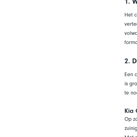
1. 
Het c
verte
volwa
forma
2. 
Een c
is gr
te no
Kia
Op z
zuini