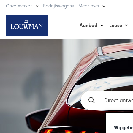
Onze merken
Bedrijfswagens
Meer over
Aanbod
Lease
Wij gebr