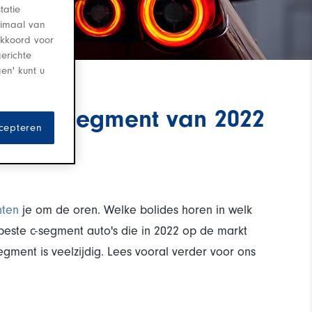
tatie
timaal van
 akkoord voor
erichte
gen' kunt u
n het C-segment van 2022
ccepteren
nten
je om de oren. Welke bolides horen in welk
beste c-segment auto's die in 2022 op de markt
egment is veelzijdig. Lees vooral verder voor ons