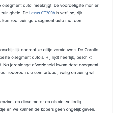
ige c-segment auto' meekrijgt. De voordeligste manier
 zuinigheid. De
Lexus CT200h
is verfijnd, rijk
tje. Een zeer zuinige c-segment auto met een
arschijnlijk doordat ze altijd vernieuwen. De Corolla
ste c-segment auto's. Hij rijdt heerlijk, beschikt
rt. Na jarenlange afwezigheid kwam deze c-segment
or iedereen die comfortabel, veilig en zuinig wil
nzine- en dieselmotor en als niet-volledig
rdje en we kunnen de kopers geen ongelijk geven.