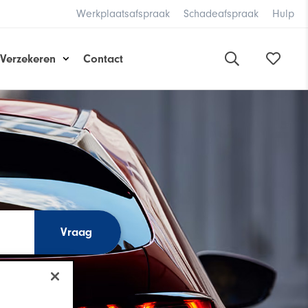
Werkplaatsafspraak
Schadeafspraak
Hulp
Verzekeren
Contact
Vraag