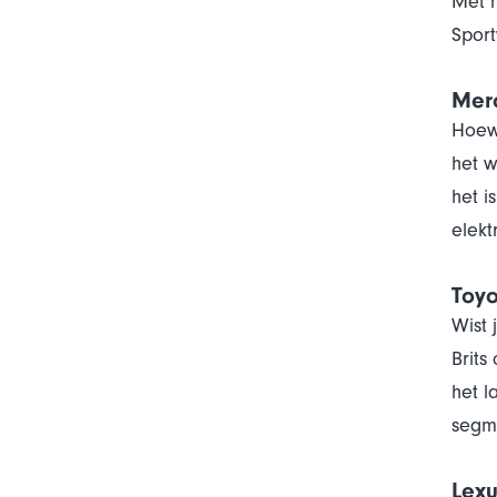
Met m
Sport
Mer
Hoewe
het w
het i
elekt
Toyo
Wist 
Brits
het l
segme
Lex