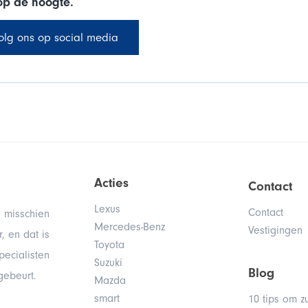
 op de hoogte.
olg ons op social media
Acties
Contact
Lexus
Contact
 misschien
Mercedes-Benz
Vestigingen
, en dat is
Toyota
pecialisten
Suzuki
Blog
gebeurt.
Mazda
smart
10 tips om zu