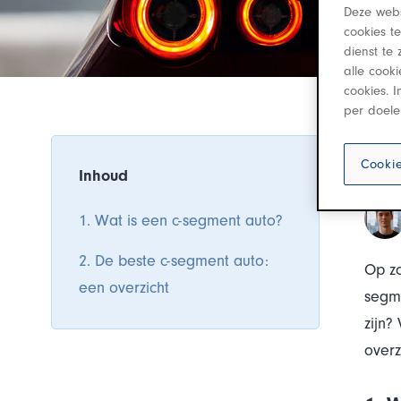
Deze webs
cookies t
dienst te 
alle cook
cookies. 
per doele
Di
Cookie
Inhoud
1. Wat is een c-segment auto?
2. De beste c-segment auto:
Op z
een overzicht
segme
zijn?
overz