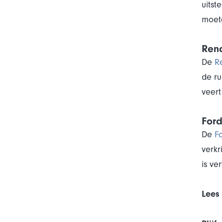
uitst
moete
Ren
De
R
de ru
veert
Ford
De
F
verkr
is ve
Lees