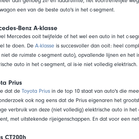
eer dan genoeg zit- en laadruimte, het voortreffelijke we
wagon een van de beste auto's in het c-segment.
cedes-Benz A-klasse
l Mercedes ooit twijfelde of het wel een auto in het c-seg
el te doen. De
A-klasse
is succesvoller dan ooit: heel compl
s niet de ruimste c-segment auto), opvallende lijnen en het
rische auto in het c-segment, al is-ie niet volledig elektrisc
ta Prius
je dat de
Toyota Prius
in de top 10 staat van auto's die mee
 onderzoek ook nog eens dat de Prius eigenaren het grootst
age verbruik van deze (niet volledig) elektrische auto in het 
nt, met uitstekende rijeigenschappen. En dat voor een nett
us CT200h