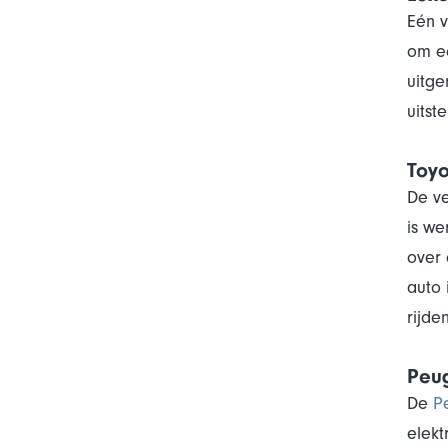
Eén v
om ee
uitge
uitst
Toyo
De ve
is we
over 
auto 
rijden
Peu
De
P
elekt