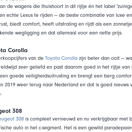
an de wagens die thuishoort in dit rijtje én het label 'zuin
n echte Lexus te rijden — de beste combinatie van luxe en
rust, biedt comfort, heeft uitstraling en rijdt als een zonne
ekende wegligging en dat allemaal voor een nette prijs.
ta Corolla
rkoopcijfers van de
Toyota Corolla
zijn beter dan ooit — wa
reldwijd zeer geliefd en past daarom goed in het rijtje van be
een goede veiligheidsuitrusting en brengt een berg comfo
in 2019 weer terug naar Nederland en dat is goed nieuws vo
.
geot 308
eugeot 308
is compleet vernieuwd en nu verkrijgbaar met be
rische auto in het c-segment. Het is een gewild paradepaa