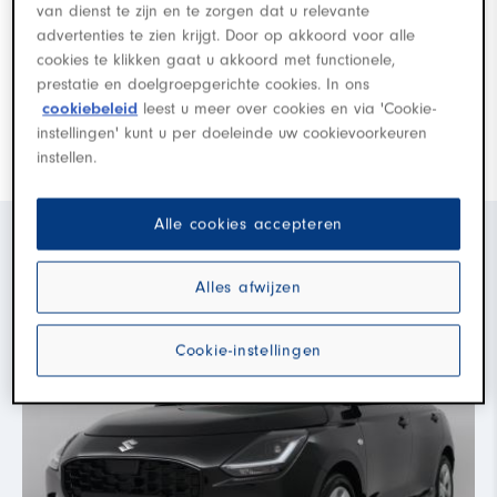
van dienst te zijn en te zorgen dat u relevante
advertenties te zien krijgt. Door op akkoord voor alle
cookies te klikken gaat u akkoord met functionele,
U kunt ons ook bellen op
0299-480048
of een e-mail
prestatie en doelgroepgerichte cookies. In ons
sturen naar
sales.suzuki.purmerend@louwman.nl
of
cookiebeleid
leest u meer over cookies en via 'Cookie-
instellingen' kunt u per doeleinde uw cookievoorkeuren
aftersales.suzuki.purmerend@louwman.nl
instellen.
Alle cookies accepteren
Voorraad
Alles afwijzen
Cookie-instellingen