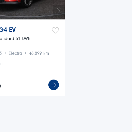
G4 EV
Standard 51 kWh
·
·
23
Electra
46.899 km
en
5