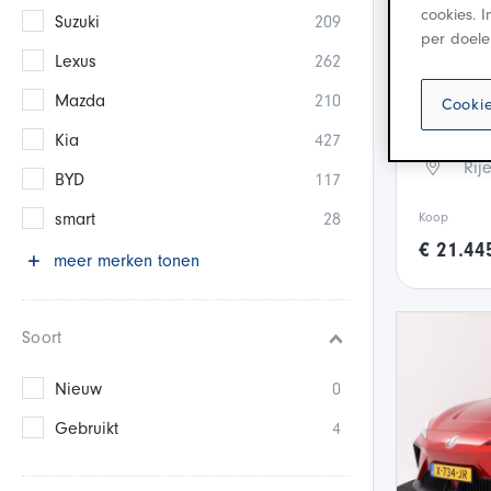
cookies. 
Suzuki
209
MG M
per doele
Lexus
262
Electric 
Mazda
210
Cookie
A
20
Kia
427
Rij
BYD
117
smart
28
Koop
€ 21.44
meer merken tonen
Soort
Nieuw
0
Gebruikt
4