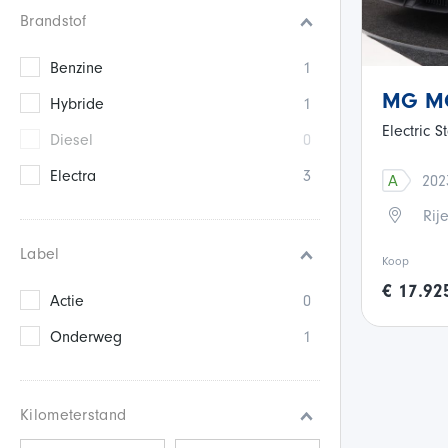
Brandstof
Benzine
1
MG M
Hybride
1
Electric 
Diesel
0
Electra
3
A
20
Rij
Label
Koop
€ 17.92
Actie
0
Onderweg
1
Kilometerstand