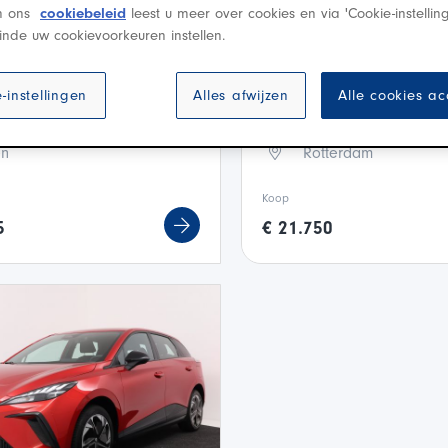
In ons
cookiebeleid
leest u meer over cookies en via 'Cookie-instellin
G5
MG MG4 EV
inde uw cookievoorkeuren instellen.
Standard Range Luxury 5...
Electric Luxury 64 kWh
-instellingen
Alles afwijzen
Alle cookies a
·
·
·
·
22
Electra
9.999 km
A
2023
Electra
20.
en
Rotterdam
Koop
5
€ 21.750