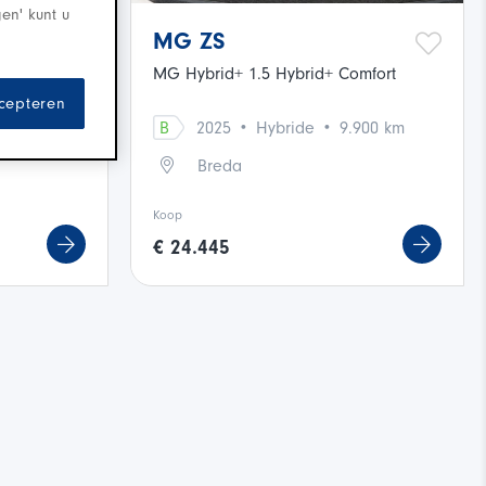
gen' kunt u
MG ZS
MG Hybrid+ 1.5 Hybrid+ Comfort
ccepteren
·
·
563 km
B
2025
Hybride
9.900 km
Breda
Koop
€ 24.445