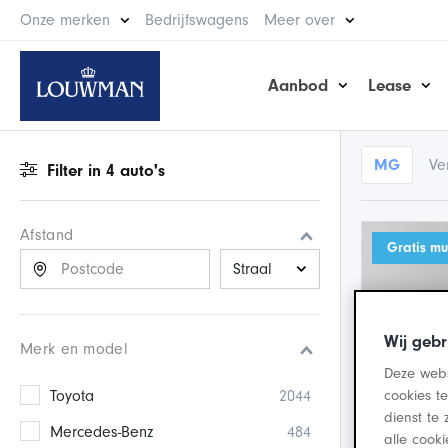
Onze merken
Bedrijfswagens
Meer over
Aanbod
Lease
MG
Ver
Filter in
4
auto
's
Afstand
Gratis m
De afstanden worden berekend.
Wij gebr
Merk en model
Deze webs
Toyota
2044
cookies t
dienst te 
Mercedes-Benz
484
alle cook