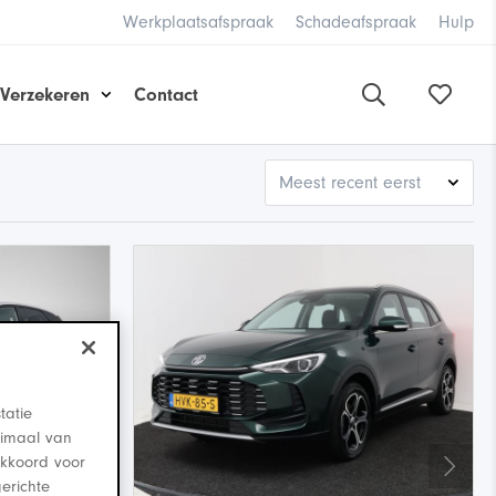
Werkplaatsafspraak
Schadeafspraak
Hulp
Verzekeren
Contact
tatie
timaal van
 akkoord voor
erichte