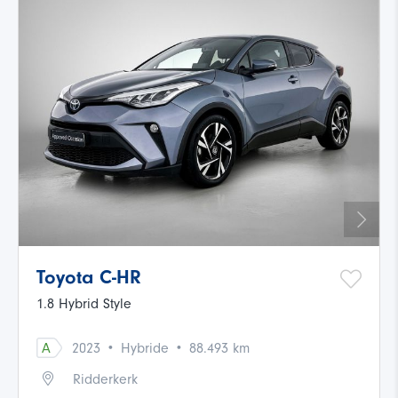
Toyota C-HR
1.8 Hybrid Style
·
·
A
2023
Hybride
88.493 km
Ridderkerk