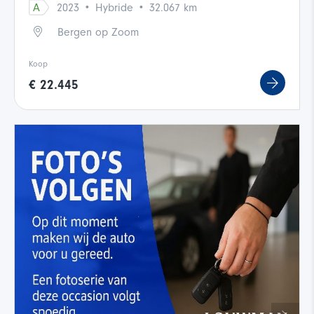
·
·
A
2023
Hybride
32.067 km
Bergen op Zoom
Koop
€ 22.445