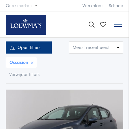
Onze merken
Werkplaats
Schade
Open
filters
Occasion
Verwijder filters