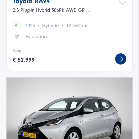
Toyota RAV4
2.5 Plug-in Hybrid 306PK AWD GR ...
·
·
A
2025
Hybride
12.569 km
Hoofddorp
Koop
€ 52.999