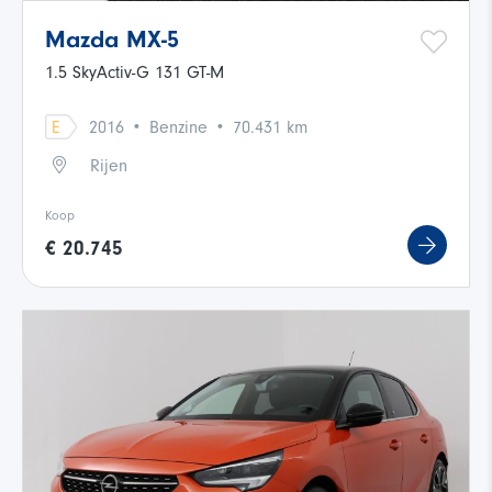
Mazda MX-5
1.5 SkyActiv-G 131 GT-M
·
·
E
2016
Benzine
70.431 km
Rijen
Koop
€ 20.745