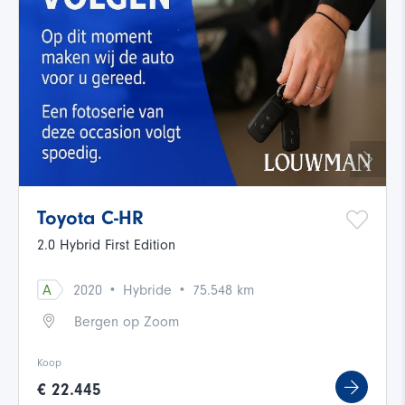
Toyota C-HR
2.0 Hybrid First Edition
·
·
A
2020
Hybride
75.548 km
Bergen op Zoom
Koop
€ 22.445