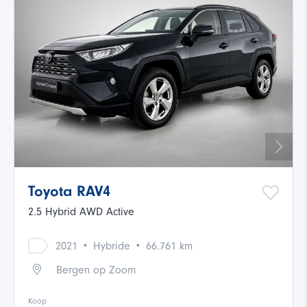
Toyota RAV4
2.5 Hybrid AWD Active
·
·
2021
Hybride
66.761 km
Bergen op Zoom
Koop