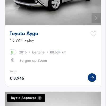
Toyota Aygo
1.0 VVT-i x-play
·
·
B
2016
Benzine
80.684 km
Bergen op Zoom
Koop
€ 8.945
Toyota Approved