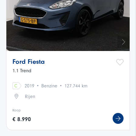
Ford Fiesta
1.1 Trend
·
·
C
2019
Benzine
127.744 km
Rijen
Koop
€ 8.990