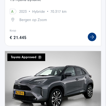
·
·
A
2023
Hybride
70.317 km
Bergen op Zoom
Koop
€ 21.445
Toyota Approved