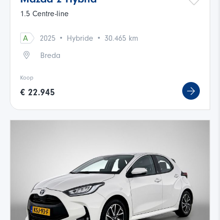
1.5 Centre-line
·
·
A
2025
Hybride
30.465 km
Breda
Koop
€ 22.945