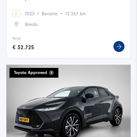
·
·
D
2023
Benzine
72.267 km
Breda
Koop
€ 32.725
Toyota Approved