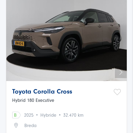
Toyota Corolla Cross
Hybrid 180 Executive
·
·
B
2025
Hybride
32.470 km
Breda