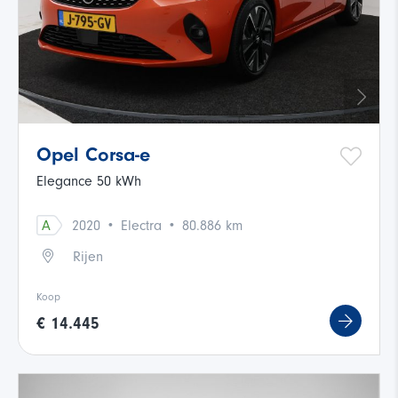
Opel Corsa-e
Elegance 50 kWh
·
·
A
2020
Electra
80.886 km
Rijen
Koop
€ 14.445