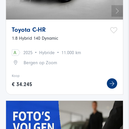
Toyota C-HR
1.8 Hybrid 140 Dynamic
·
·
A
2025
Hybride
11.000 km
Bergen op Zoom
Koop
€ 34.245