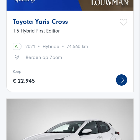
Toyota Yaris Cross
1.5 Hybrid First Edition
·
·
A
2021
Hybride
74.560 km
Bergen op Zoom
Koop
€ 22.945