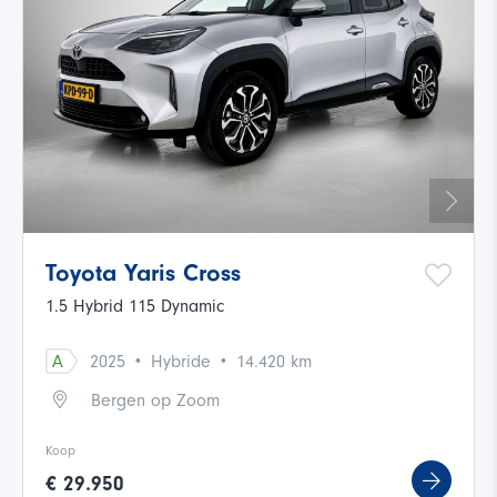
Toyota Yaris Cross
1.5 Hybrid 115 Dynamic
·
·
A
2025
Hybride
14.420 km
Bergen op Zoom
Koop
€ 29.950